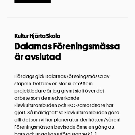
Kultur Hjärta Skola
Dalarnas Föreningsmässa
är avslutad
I lördags gick Dalarnas Föreningsmässa av
stapeln. Det blev en stor succé! Som
projektledare är jag grymt stolt över det
arbete som de medverkande
Elevkulturombuden och EKO-samordnare har
gjort. Så mäktigt att se Elevkulturombuden göra
allt det som vi har planerat under hösten/våren!
Föreningsmässan bevisade ännu en gång att
barn och unga kan utföra storverk […]