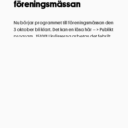
föreningsmässan
Nu börjar programmet till föreningsmässan den
3 oktober bli klart. Det kan en läsa här – > Publikt
program_151001 I kulisserna arbetas det febrilt
med att få fram ett nytt EKO-kort som kan delas ut
den 3 oktober. Återkommer om det men kan
redan nu konstatera att kortet med fria inträden
osv är bättre än […]
Läs mer
Kultur Hjärta Skola