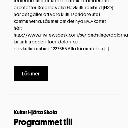
teaterföreningar. Kortet är tänkt att underlätta
arbetet för Dalarnas alla Elevkulturombud (EKO)
när det gäller att vara kulturspridare ute i
kommunerna. Läs mer om det nya EKO-kortet
här:
http://www.mynewsdesk.com/se/landstingetdalarna/
kulturintraeden-foer-dalarnas-
elevkulturombud-1227655 Alla fria inträden […]
Läs mer
Kultur Hjärta Skola
Programmet till