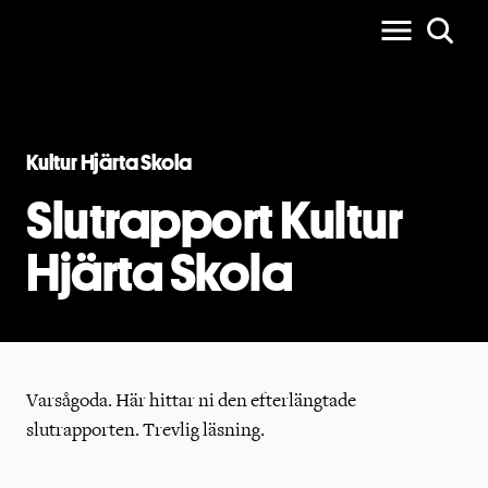
Kultur Hjärta Skola
Slutrapport Kultur
Hjärta Skola
Varsågoda. Här hittar ni den efterlängtade
slutrapporten. Trevlig läsning.