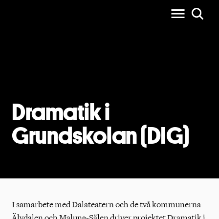
Dramatik i
Grundskolan (DIG)
I samarbete med Dalateatern och de två kommunerna
Älvdalen och Malung-Sälen driver projektet Dramatik i