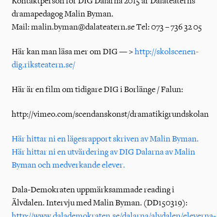
Kontaktperson för DIG Dalarna 2015 är Dalateaterns
dramapedagog Malin Byman.
Mail: malin.byman@dalateatern.se Tel: 073 – 736 32 05
Här kan man läsa mer om DIG — >
http://skolscenen-
dig.riksteatern.se/
Här är en film om tidigare DIG i Borlänge / Falun:
http://vimeo.com/scendanskonst/dramatikigrundskolan
Här hittar ni en lägesrapport skriven av Malin Byman.
Här hittar ni en utvärdering av DIG Dalarna av Malin
Byman och medverkande elever.
Dala-Demokraten uppmärksammade reading i
Älvdalen. Intervju med Malin Byman. (DD150319):
http://www.dalademokraten.se/dalarna/alvdalen/eleverna-