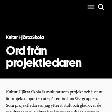
Kultur Hjärta Skola
Ord från
projektledaren
Kultur Hjärta Skola är avslutat som projekt och just nu
är projektrapporten ute på remiss hos Styrgruppen.
Som projektledare är jag ytterst stolt och glad över de