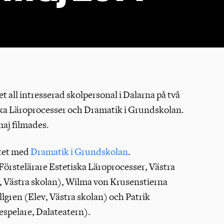
et all intresserad skolpersonal i Dalarna på två
ska Läroprocesser och Dramatik i Grundskolan.
maj filmades.
etet med
Dramatik i Grundskolan
.
rstelärare Estetiska Läroprocesser, Västra
, Västra skolan), Wilma von Krusenstierna
llgren (Elev, Västra skolan) och Patrik
espelare, Dalateatern).