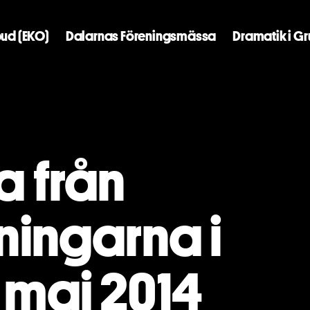
ud (EKO)
Dalarnas Föreningsmässa
Dramatik i G
a från
ningarna i
 maj 2014