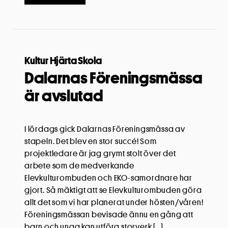
Kultur Hjärta Skola
Dalarnas Föreningsmässa
är avslutad
I lördags gick Dalarnas Föreningsmässa av
stapeln. Det blev en stor succé! Som
projektledare är jag grymt stolt över det
arbete som de medverkande
Elevkulturombuden och EKO-samordnare har
gjort. Så mäktigt att se Elevkulturombuden göra
allt det som vi har planerat under hösten/våren!
Föreningsmässan bevisade ännu en gång att
barn och unga kan utföra storverk […]