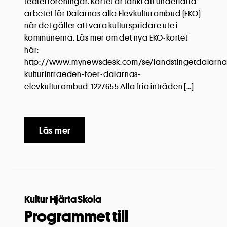
teaterföreningar. Kortet är tänkt att underlätta
arbetet för Dalarnas alla Elevkulturombud (EKO)
när det gäller att vara kulturspridare ute i
kommunerna. Läs mer om det nya EKO-kortet
här:
http://www.mynewsdesk.com/se/landstingetdalarna/
kulturintraeden-foer-dalarnas-
elevkulturombud-1227655 Alla fria inträden […]
Läs mer
Kultur Hjärta Skola
Programmet till