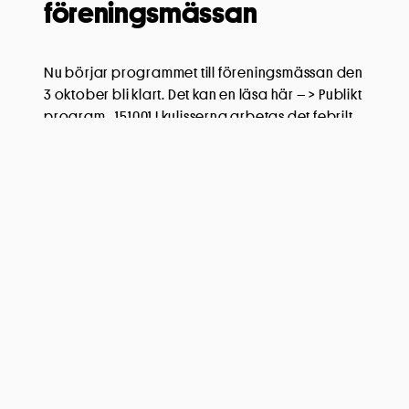
föreningsmässan
Nu börjar programmet till föreningsmässan den
3 oktober bli klart. Det kan en läsa här – > Publikt
program_151001 I kulisserna arbetas det febrilt
med att få fram ett nytt EKO-kort som kan delas ut
den 3 oktober. Återkommer om det men kan
redan nu konstatera att kortet med fria inträden
osv är bättre än […]
Läs mer
Kultur Hjärta Skola