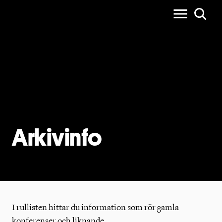
Arkivinfo
I rullisten hittar du information som rör gamla
konferenser och liknande.