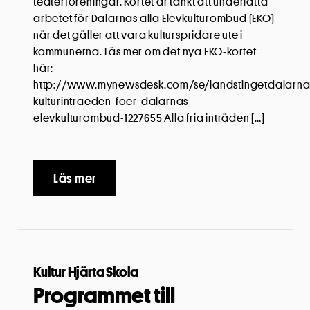
teaterföreningar. Kortet är tänkt att underlätta
arbetet för Dalarnas alla Elevkulturombud (EKO)
när det gäller att vara kulturspridare ute i
kommunerna. Läs mer om det nya EKO-kortet
här:
http://www.mynewsdesk.com/se/landstingetdalarna/
kulturintraeden-foer-dalarnas-
elevkulturombud-1227655 Alla fria inträden […]
Läs mer
Kultur Hjärta Skola
Programmet till