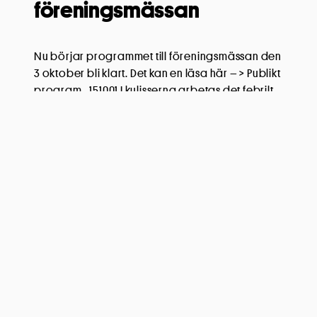
föreningsmässan
Nu börjar programmet till föreningsmässan den
3 oktober bli klart. Det kan en läsa här – > Publikt
program_151001 I kulisserna arbetas det febrilt
med att få fram ett nytt EKO-kort som kan delas ut
den 3 oktober. Återkommer om det men kan
redan nu konstatera att kortet med fria inträden
osv är bättre än […]
Läs mer
Kultur Hjärta Skola