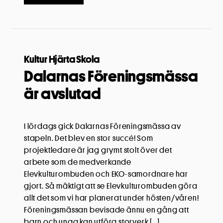
Kultur Hjärta Skola
Dalarnas Föreningsmässa
är avslutad
I lördags gick Dalarnas Föreningsmässa av
stapeln. Det blev en stor succé! Som
projektledare är jag grymt stolt över det
arbete som de medverkande
Elevkulturombuden och EKO-samordnare har
gjort. Så mäktigt att se Elevkulturombuden göra
allt det som vi har planerat under hösten/våren!
Föreningsmässan bevisade ännu en gång att
barn och unga kan utföra storverk […]