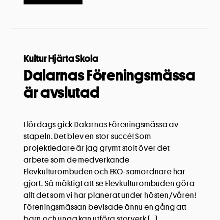
Kultur Hjärta Skola
Dalarnas Föreningsmässa
är avslutad
I lördags gick Dalarnas Föreningsmässa av
stapeln. Det blev en stor succé! Som
projektledare är jag grymt stolt över det
arbete som de medverkande
Elevkulturombuden och EKO-samordnare har
gjort. Så mäktigt att se Elevkulturombuden göra
allt det som vi har planerat under hösten/våren!
Föreningsmässan bevisade ännu en gång att
barn och unga kan utföra storverk […]