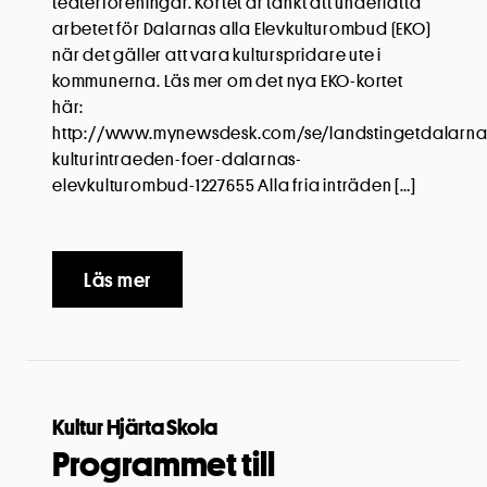
teaterföreningar. Kortet är tänkt att underlätta
arbetet för Dalarnas alla Elevkulturombud (EKO)
när det gäller att vara kulturspridare ute i
kommunerna. Läs mer om det nya EKO-kortet
här:
http://www.mynewsdesk.com/se/landstingetdalarna/
kulturintraeden-foer-dalarnas-
elevkulturombud-1227655 Alla fria inträden […]
Läs mer
Kultur Hjärta Skola
Programmet till