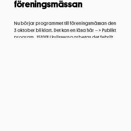
föreningsmässan
Nu börjar programmet till föreningsmässan den
3 oktober bli klart. Det kan en läsa här – > Publikt
program_151001 I kulisserna arbetas det febrilt
med att få fram ett nytt EKO-kort som kan delas ut
den 3 oktober. Återkommer om det men kan
redan nu konstatera att kortet med fria inträden
osv är bättre än […]
Läs mer
Kultur Hjärta Skola