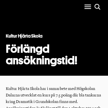
Kultur Hjärta Skola
Förlängd
ansökningstid!
Kultur Hjärta Skola har i samarbete med Högskolan
Dalarna utvecklat en kurs på 7.5 poäng där bla tankarna
kring Dramatik i Grundskolan finns med.