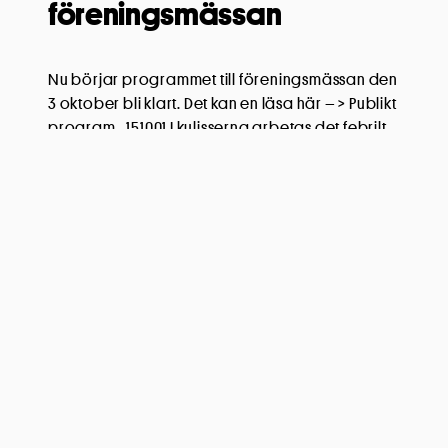
föreningsmässan
Nu börjar programmet till föreningsmässan den
3 oktober bli klart. Det kan en läsa här – > Publikt
program_151001 I kulisserna arbetas det febrilt
med att få fram ett nytt EKO-kort som kan delas ut
den 3 oktober. Återkommer om det men kan
redan nu konstatera att kortet med fria inträden
osv är bättre än […]
Läs mer
Kultur Hjärta Skola