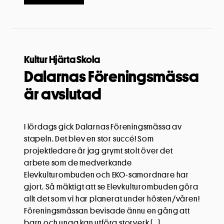
Kultur Hjärta Skola
Dalarnas Föreningsmässa
är avslutad
I lördags gick Dalarnas Föreningsmässa av
stapeln. Det blev en stor succé! Som
projektledare är jag grymt stolt över det
arbete som de medverkande
Elevkulturombuden och EKO-samordnare har
gjort. Så mäktigt att se Elevkulturombuden göra
allt det som vi har planerat under hösten/våren!
Föreningsmässan bevisade ännu en gång att
barn och unga kan utföra storverk […]