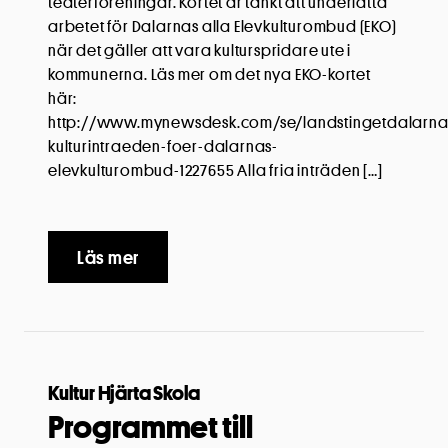
teaterföreningar. Kortet är tänkt att underlätta
arbetet för Dalarnas alla Elevkulturombud (EKO)
när det gäller att vara kulturspridare ute i
kommunerna. Läs mer om det nya EKO-kortet
här:
http://www.mynewsdesk.com/se/landstingetdalarna/
kulturintraeden-foer-dalarnas-
elevkulturombud-1227655 Alla fria inträden […]
Läs mer
Kultur Hjärta Skola
Programmet till